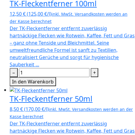
TK-Fleckentferner 100ml
12,50
€
(
125,00
€
/l)
inkl. MwSt.
Versandkosten werden an
der Kasse berechnet
Der TK-Fleckentferner entfernt zuverlässig
hartnäckige Flecken wie Rotwein, Kaffee, Fett und Gras
– ganz ohne Tenside und Bleichmittel. Seine
umweltfreundliche Formel ist sanft zu Textilien,
neutralisiert Gerüche und sorgt für hygienische
Sauberkeit ...
−
+
In den Warenkorb
TK-Fleckentferner 50ml
8,50
€
(
170,00
€
/l)
inkl. MwSt.
Versandkosten werden an der
Kasse berechnet
Der TK-Fleckentferner entfernt zuverlässig
hartnäckige Flecken wie Rotwein, Kaffee, Fett und Gras