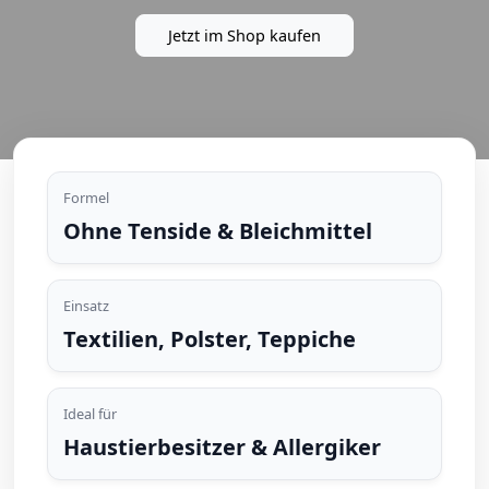
Jetzt im Shop kaufen
Formel
Ohne Tenside & Bleichmittel
Der TK-Fleckentferner -
das Wunder gegen
Einsatz
Textilien, Polster, Teppiche
Flecken
Dein Helfer gegen Flecken auf Polster, Teppich & Kleidung
Ideal für
Haustierbesitzer & Allergiker
Jetzt im Shop kaufen