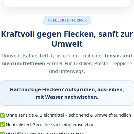
TK FLECKENTFERNER
Kraftvoll gegen Flecken, sanft zur
Umwelt
Rotwein, Kaffee, Fett, Gras u. v. m. – mit einer
tensid- und
Der TK-Fleckentferner -
bleichmittelfreien
Formel. Für Textilien, Polster, Teppiche
das Wunder gegen
und unterwegs.
Flecken
Hartnäckige Flecken? Aufsprühen, ausreiben,
mit Wasser nachwischen.
Dein Helfer gegen Flecken auf Polster, Teppich & Kleidung
✅
Ohne Tenside & Bleichmittel – schonend & umweltfreundlich
Jetzt im Shop kaufen
✅
Neutralisiert Gerüche · vielseitig einsetzbar