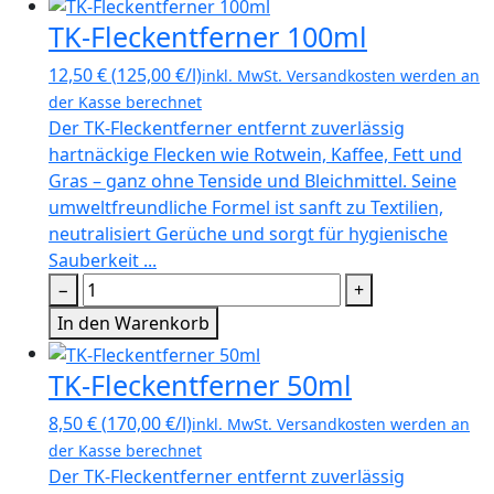
TK-Fleckentferner 100ml
12,50
€
(
125,00
€
/l)
inkl. MwSt.
Versandkosten werden an
der Kasse berechnet
Der TK-Fleckentferner entfernt zuverlässig
hartnäckige Flecken wie Rotwein, Kaffee, Fett und
Gras – ganz ohne Tenside und Bleichmittel. Seine
umweltfreundliche Formel ist sanft zu Textilien,
neutralisiert Gerüche und sorgt für hygienische
Sauberkeit ...
−
+
In den Warenkorb
TK-Fleckentferner 50ml
8,50
€
(
170,00
€
/l)
inkl. MwSt.
Versandkosten werden an
der Kasse berechnet
Der TK-Fleckentferner entfernt zuverlässig