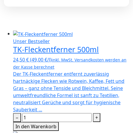
Unser Bestseller
TK-Fleckentferner 500ml
24,50
€
(
49,00
€
/l)
inkl. MwSt.
Versandkosten werden an
der Kasse berechnet
Der TK-Fleckentferner entfernt zuverlässig
hartnäckige Flecken wie Rotwein, Kaffee, Fett und
Gras – ganz ohne Tenside und Bleichmittel. Seine
umweltfreundliche Formel ist sanft zu Textilien,
neutralisiert Gerüche und sorgt für hygienische
Sauberkeit ...
−
+
In den Warenkorb